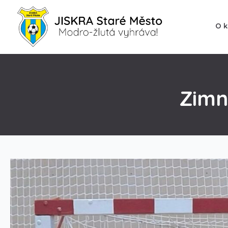
O k
Zimn