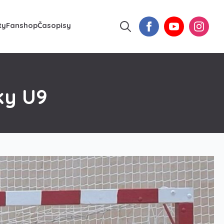
ty
Fanshop
Časopisy
Search
for:
ky U9