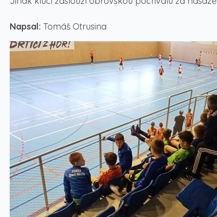
Jinak kluci zaslouží obrovskou pochvalu za nasaze
Napsal:
Tomáš Otrusina