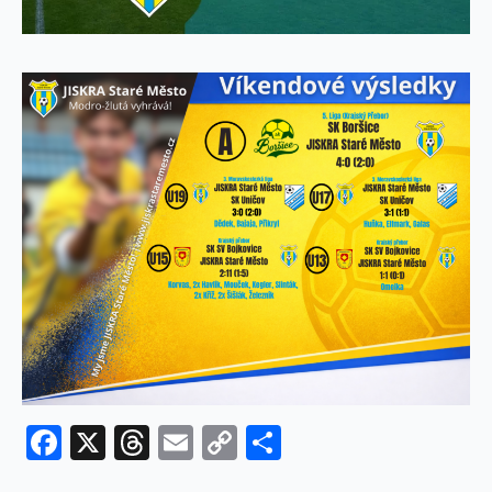
Facebook
X
Threads
Email
Copy
Share
Link