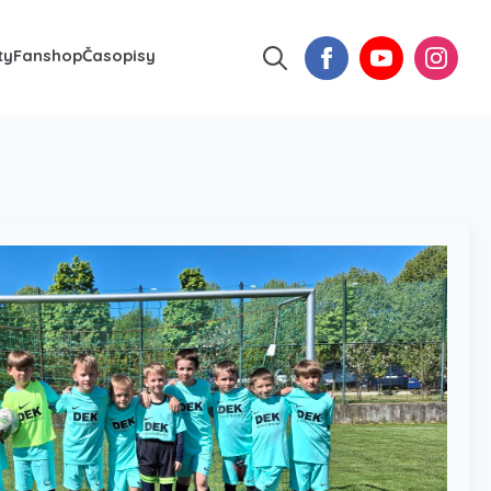
ty
Fanshop
Časopisy
Search
for: