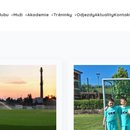
lubu
Muži
Akademie
Tréninky
Odjezdy
Aktuality
Kontak