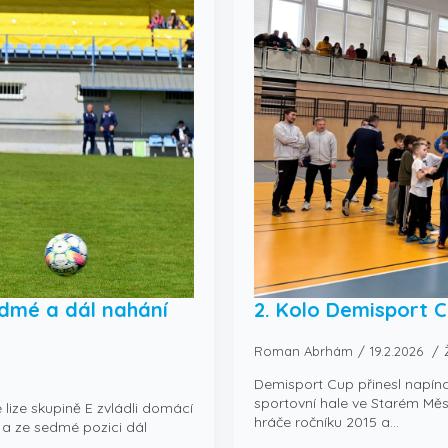
edmé a dál nahání
2. Kolo Demisport 
Roman Abrhám
19.2.2026
Demisport Cup přinesl napína
sportovní hale ve Starém Měs
lize skupině E zvládli domácí
hráče ročníku 2015 a…
2 a ze sedmé pozici dál