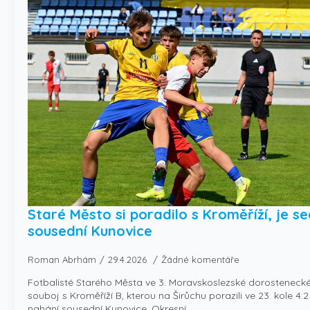
Staré Město si poradilo s Kroměříží, je s
sousední Kunovice
Roman Abrhám
29.4.2026
Žádné komentáře
Fotbalisté Starého Města ve 3. Moravskoslezské dorostenecké 
souboj s Kroměříží B, kterou na Širůchu porazili ve 23. kole 4:
nahání sousední Kunovice. Okresní…