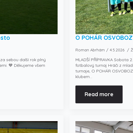
ěsto
O POHÁR OSVOBOZ
Roman Abrhám
4.5.2026
Ž
a sebou další rok plný
MLADŠÍ PŘÍPRAVKA Sobota 
riemi. 💙 Děkujeme všem
fotbalový turnaj Hráči z mlad
turnaje, O POHÁR OSVOBOZ
klubem…
Read more