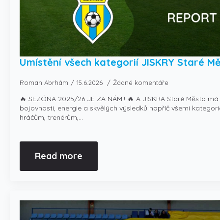
Umístění všech kategorií JISKRY Staré M
Roman Abrhám
15.6.2026
Žádné komentáře
🔥 SEZÓNA 2025/26 JE ZA NÁMI! 🔥 A JISKRA Staré Město má z
bojovnosti, energie a skvělých výsledků napříč všemi katego
hráčům, trenérům,…
Read more