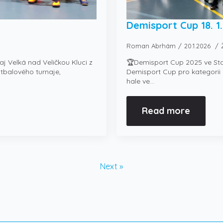
Demisport Cup 18. 1
Roman Abrhám
20.1.2026
j Velká nad Veličkou Kluci z
🏆Demisport Cup 2025 ve Sta
otbalového turnaje,
Demisport Cup pro kategorii U
hale ve…
Read more
Next »